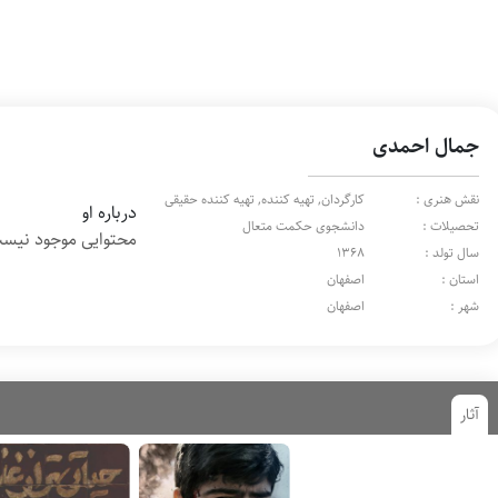
جمال احمدی
نقش هنری :
کارگردان, تهیه کننده, تهیه کننده حقیقی
درباره او
تحصیلات :
دانشجوی حکمت متعال
محتوایی موجود نیس
سال تولد :
1368
استان :
اصفهان
شهر :
اصفهان
آثار