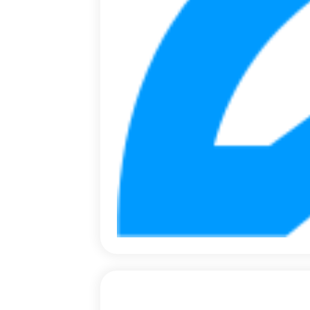
نقش شخص(ویژ
دوره جشنواره
بخش ها
قالب