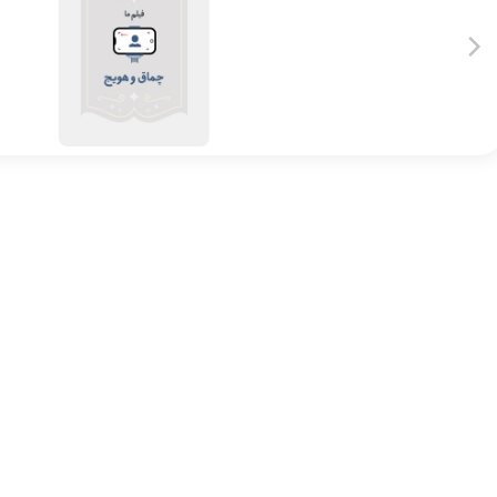
چماق و هویج