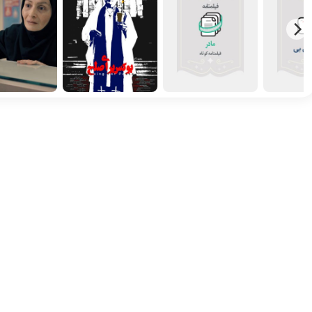
بی بی
مادر
بوکس برای صلح
خوش خی