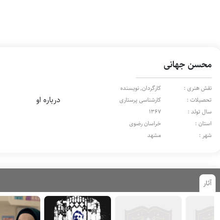
محسن جهانی
نقش هنری :
کارگردان, نویسنده
درباره او
تحصیلات :
کارشناسی پرستاری
سال تولد :
1367
استان :
خراسان رضوی
شهر :
مشهد
آثار