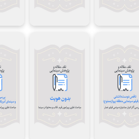
محمد شهبازی
نویسنده:
محسن سوهانی
1398
سال
1396
نگارش:
نویسنده:
نامشخص
موقعیت
نامشخص
سال
سوژه:
نگارش:
مباحث نظری پیرامون
موضوع:
نقد و بررسی صدا و سیما
موقعیت
فرم، قالب و محتوا در
سوژه:
سینما
موضوع: