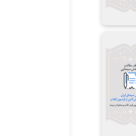
امید بی نیاز
1397
نامشخص
مباحث نظری پیرامون
فرم، قالب و محتوا در
سینما