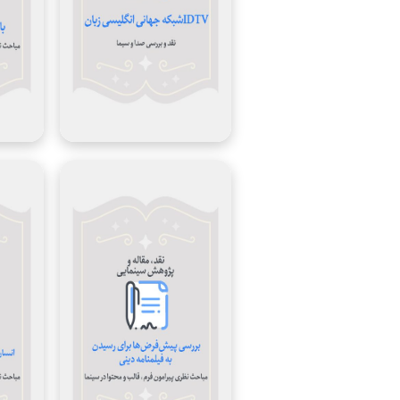
نویسنده:
محسن سوهانی
نویسنده:
سال
1395
سال
نگارش:
نگارش:
موقعیت
نامشخص
موقعیت
سوژه:
سوژه:
موضوع:
تجربه‌های جهانی در
موضوع:
حوزه تولید و اکران آثار
سینمایی و هنری