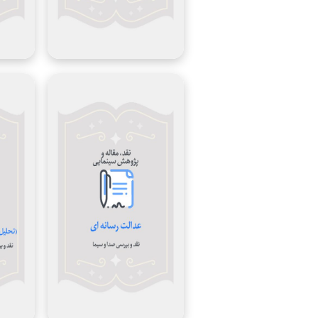
نویسنده:
سال
نویسنده:
مرتضی راوش
نگارش:
سال
1393
موقعیت
نگارش:
سوژه:
موقعیت
نامشخص
موضوع:
سوژه:
موضوع:
مباحث نظری پیرامون
فرم، قالب و محتوا در
سینما