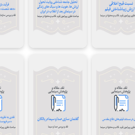
جواد امین خندقی
1393
نویسنده:
نامشخص
سال
نویسنده:
جمال محمدی ثنا
نگارش:
سال
1391
مباحث نظری پیرامون
موقعیت
نگارش:
فرم، قالب و محتوا در
سوژه:
موقعیت
نامشخص
سینما
موضوع:
سوژه:
موضوع:
مباحث نظری پیرامون
فرم، قالب و محتوا در
سینما