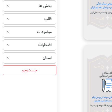
بخش ها
قالب
موضوعات
افتخارات
استان
عطا الله
1397
نامشخص
نقد و بررسی سازمان
تولید و تماشا در سینمای
ایران