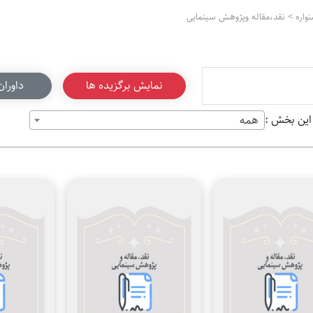
واره
>
نقد،مقاله وپژوهش سینمایی
نمایش برگزیده ها
داوران
ین بخش :
همه