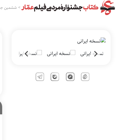
>
ششمین جشن