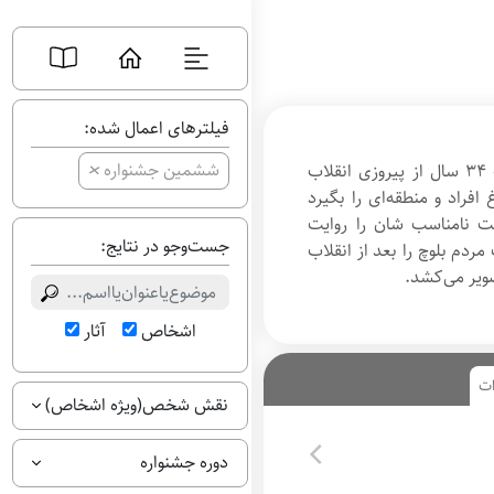
فیلترهای اعمال شده:
+
ششمین جشنواره
یک گروه فیلم‌سازی، پس از گذشت ۳۴ سال از پیروزی انقلاب
افراد و منطقه‌ای را بگیرد
ک
یت نامناسب شان را روایت
ا
جست‌وجو در نتایج:
ن
ردم بلوچ را بعد از انقلاب
د
صویر می‌کشد.
ی
د
ا
اشخاص
آثار
ی
ب
ه
ات
ت
نقش شخص(ویژه اشخاص)
ر
ی
ن
دوره جشنواره
ف
ی