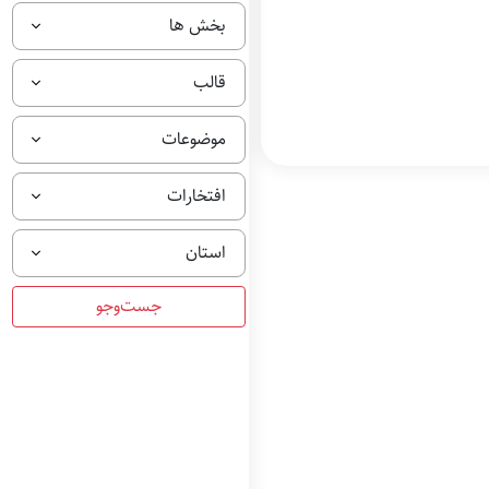
ل
بخش ها
م
م
س
قالب
ت
ن
د
موضوعات
ب
خ
ش
افتخارات
ج
ن
گ
استان
ن
ر
م