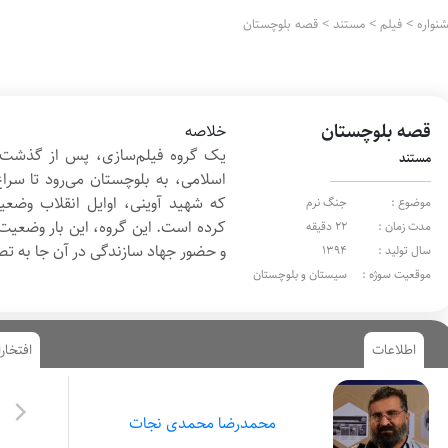
واره
>
فیلم
>
مستند
>
قصه بلوچستان
قصه بلوچستان
خلاصه
مستند
اسلامی، به بلوچستان می‌رود تا سراغ 
که شهید آوینی، اوایل انقلاب وضع
موضوع :
جنگ نرم
کرده است. این گروه، این بار وضعیت م
مدت زمان :
22 دقیقه
و حضور جهاد سازندگی در آن‌ جا به ت
سال تولید :
1394
موقعیت سوژه :
سیستان و بلوچستان
اطلاعات
افتخار
محمدرضا محمدی نجات