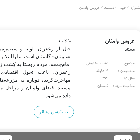
واره
>
فیلم
>
مستند
>
عروس وامنان
عروس وامنان
خلاصه
قبل از زعفران، لوبیا و سیب‌زم
مستند
«وامِنان» گلستان است اما با ابتکار 
موضوع :
اقتصاد مقاومتی
امام‌جمعه، مردمِ روستا به کِشت 
مدت زمان :
21 دقیقه
زعفران، باعث تحول اقتصادی 
سال تولید :
1393
مهاجرت‌کرده، دوباره به مزرعه‌ها
موقعیت سوژه :
گلستان
مستند، فضای وامِنان و مراحل 
داده می‌شود.
دسترسی به اثر