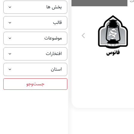
ات
بخش ها
قالب
موضوعات
افتخارات
استان