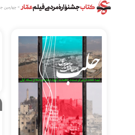
>
چهارمین جش