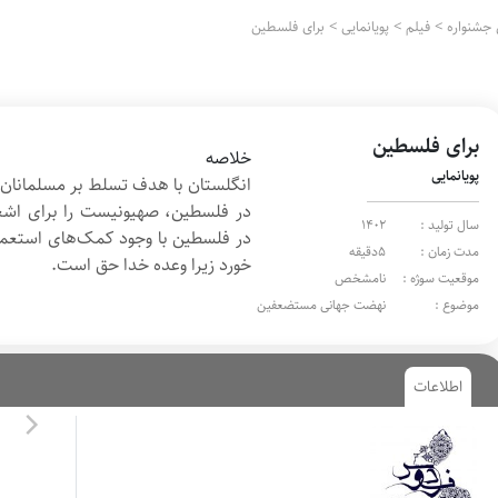
جشنواره
>
فیلم
>
پویانمایی
>
برای فلسطین
برای فلسطین
خلاصه
پویانمایی
انگلستان با هدف تسلط بر مسلمانان 
در فلسطین، صهیونیست را برای اشغال
سال تولید :
1402
در فلسطین با وجود کمک‌های استعمار
مدت زمان :
5دقیقه
خورد زیرا وعده خدا حق است.
موقعیت سوژه :
نامشخص
موضوع :
نهضت جهانی مستضعفین
اطلاعات