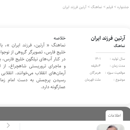
جشنواره
>
فیلم
>
نماهنگ
>
آرتین فرزند ایران
آرتین فرزند ایران
خلاصه
نماهنگ « آرتین، فرزند ایران »، 
نماهنگ
خلیج فارس، تصویرگر گروهی از نوجوا
سال تولید :
1401
و ماجرای تروریستی شاهچراغ، از لز
مدت زمان :
4دقیقه
آرمان‌های انقلاب می‌خوانند. انقلاب
موقعیت سوژه :
هرمزگان
رسیدن پرچمش به دست امام زمان 
موضوع :
ملت قهرمان
عمارگونه دارد.
اطلاعات