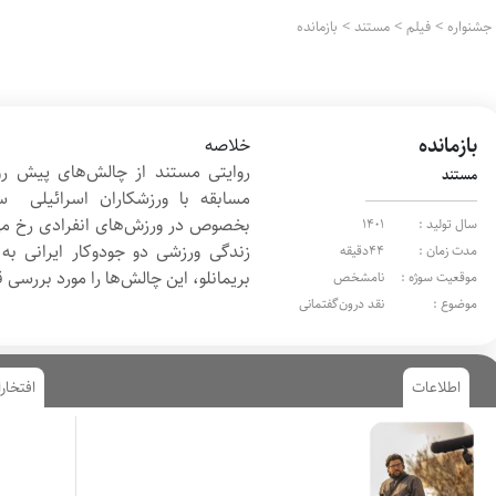
جشنواره
>
فیلم
>
مستند
>
بازمانده
بازمانده
خلاصه
روایتی مستند از چالش‌های پیش روی
مستند
مسابقه با ورزشکاران اسرائیلی سر
بخصوص در ورزش‌های انفرادی رخ می‌
سال تولید :
1401
زندگی ورزشی دو جودوکار ایرانی به
مدت زمان :
44دقیقه
بریمانلو، این چالش‌ها را مورد بررسی ق
موقعیت سوژه :
نامشخص
موضوع :
نقد درون‌گفتمانی
اطلاعات
افتخار