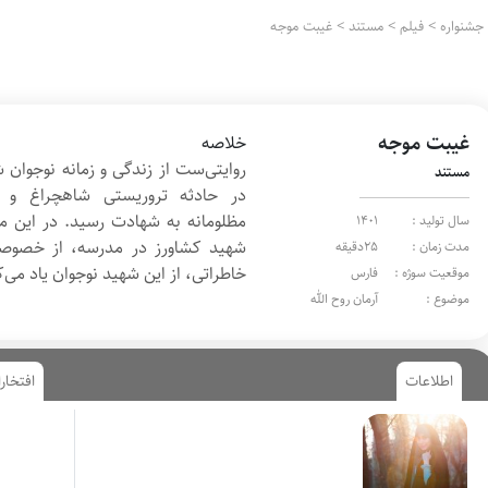
جشنواره
>
فیلم
>
مستند
>
غیبت موجه
غیبت موجه
خلاصه
روایتی‌ست از زندگی و زمانه نوجوان
مستند
در حادثه تروریستی شاهچراغ و
مظلومانه به شهادت رسید. در این م
سال تولید :
1401
شهید کشاورز در مدرسه، از خصوصیا
مدت زمان :
25دقیقه
خاطراتی، از این شهید نوجوان یاد می‌ک
موقعیت سوژه :
فارس
موضوع :
آرمان روح الله
اطلاعات
افتخار