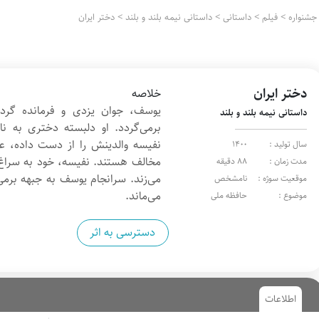
جشنواره
>
فیلم
>
داستانی
>
داستانی نیمه بلند و بلند
>
دختر ایران
دختر ایران
خلاصه
یوسف، جوان یزدی و فرمانده گردا
داستانی نیمه بلند و بلند
برمی‌گردد. او دلبسته دختری به ن
نفیسه والدینش را از دست داده‌، عم
سال تولید :
1400
مخالف هستند. نفیسه، خود به سراغ 
مدت زمان :
88 دقیقه
می‌زند. سرانجام یوسف به جبهه برمی‌
موقعیت سوژه :
نامشخص
می‌ماند.
موضوع :
حافظه ملی
دسترسی به اثر
اطلاعات