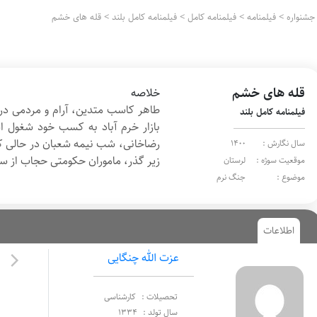
جشنواره
>
فیلمنامه
>
فیلمنامه کامل
>
فیلمنامه کامل بلند
>
قله های خشم
قله های خشم
خلاصه
طاهر کاسب متدین، آرام و مردمی در
فیلمنامه کامل بلند
بازار خرم آباد به کسب خود شغول
رضاخانی، شب نیمه شعبان در حالی که
سال نگارش :
1400
زیر گذر، ماموران حکومتی حجاب از س
موقعیت سوژه :
لرستان
موضوع :
جنگ نرم
اطلاعات
عزت الله چنگایی
تحصیلات :
کارشناسی
سال تولد :
1334