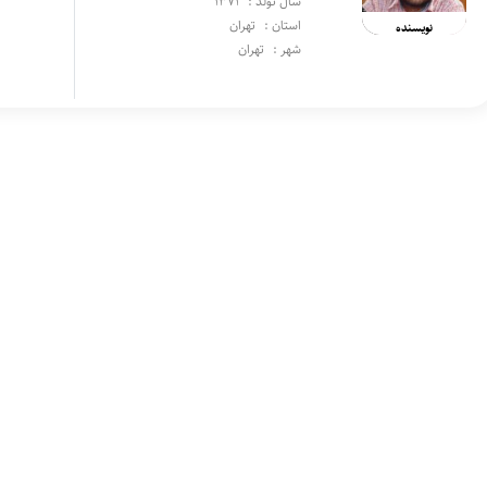
سال تولد :
1371
استان :
تهران
نویسنده
شهر :
تهران