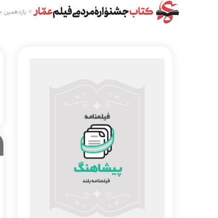
>
یازدهمین ج