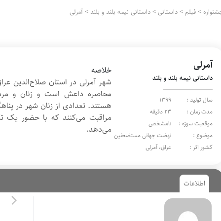
شنواره
>
فیلم
>
داستانی
>
داستانی نیمه بلند و بلند
>
آمرلی
آمرلی
خلاصه
داستانی نیمه بلند و بلند
محاصره داعش است و زنان و مرد
سال تولید :
1399
هستند. تعدادی از زنان شهر در پناهگ
مدت زمان :
23 دقیقه
مراقبت می‌کنند که با حضور یک تک
موقعیت سوژه :
نامشخص
می‌دهد.
موضوع :
نهضت جهانی مستضعفین
کشور اثر :
عراق، آمرلی
اطلاعات