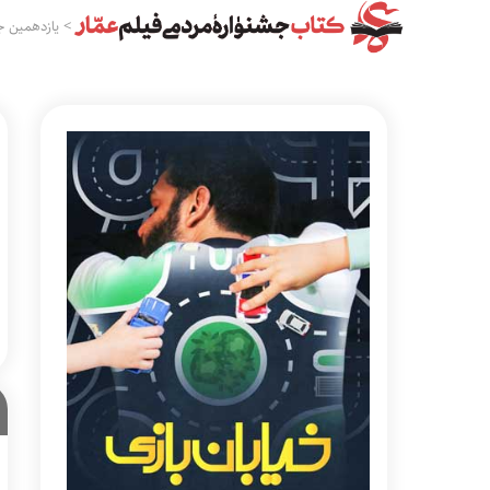
>
یازدهمین ج