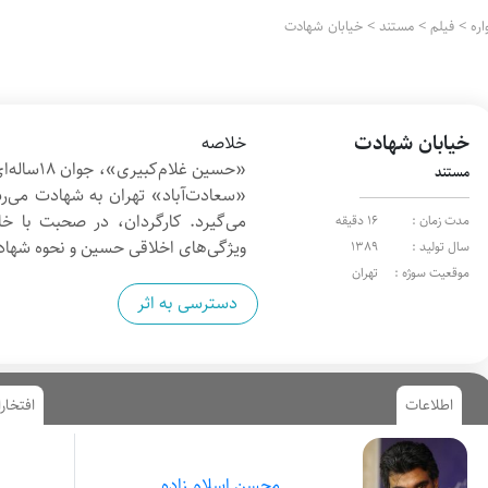
ره
>
فیلم
>
مستند
>
خیابان شهادت
خیابان شهادت
خلاصه
«حسین غلام‌کبیری»،
جوان ۱۸ساله‌ای‌ ‌است که اوایل
مستند
«سعادت‌آباد» تهران به شهادت می‌رس
می‌گیرد. کارگردان، در صحبت با خا
مدت زمان :
16 دقیقه
ویژگی‌های اخلاقی حسین و نحوه شهادت
سال تولید :
1389
موقعیت سوژه :
تهران
دسترسی به اثر
اطلاعات
افتخار
محسن اسلام زاده