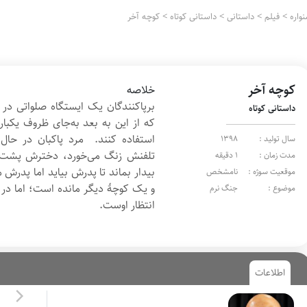
واره
>
فیلم
>
داستانی
>
داستانی کوتاه
>
کوچه آخر
کوچه آخر
خلاصه
برپاکنندگان یک ایستگاه صلواتی در 
داستانی کوتاه
که از این به بعد به‌جای ظروف یکب
استفاده کنند. مرد پاکبان در حا
سال تولید :
1398
تلفنش زنگ می‌خورد، دخترش پشت تل
مدت زمان :
1 دقیقه
بیدار بماند تا پدرش بیاید اما پدرش
موقعیت سوژه :
نامشخص
و یک کوچۀ دیگر مانده است؛ اما در 
موضوع :
جنگ نرم
انتظار اوست.
اطلاعات