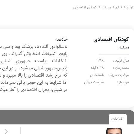
واره
>
فیلم
>
مستند
>
کودتای اقتصادی
کودتای اقتصادی
خلاصه
«سالوادور آلنده»، پزشک بود و سی س
مستند
پایه‌ی تبلیغات انتخاباتی گذراند. 
انتخابات ریاست جمهوریِ شیلی، 
سال تولید :
1398
رئیس‌جمهور شیلی می‎شود.
مدت زمان :
38 دقیقه
که نرخ رشد ا
موقعیت سوژه :
نامشخص
اما شرایط به این خوبی باقی نمی‌ماند 
موضوع :
مقاومت جهانی
در شیلی، بحران اقتصادی را آغاز می‏کن
اطلاعات