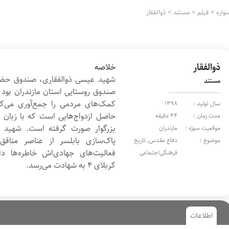
واره
>
فیلم
>
مستند
>
ذوالفقار
ذوالفقار
خلاصه
شهید عیسی ذوالفقاری، صندوق حضر
مستند
صندوق روستایی استان مازندران بود 
کمک‌های مردمی را جمع‌آوری می‌ک
سال تولید :
1398
حاصل ازدواج‌هایی است که با زبان
مدت زمان :
44 دقیقه
بزرگوار صورت گرفته است. شهید ذ
موقعیت سوژه :
مازندران
پاک‌سازی بابلسر از عناصر مناف
موضوع :
دفاع مقدس, تاریخ
فعالیت‌های جهادی‌اش خاطره‌ها دا
فرهنگی‌اجتماعی
کربلای ۴ به شهادت می‌رسد.
اطلاعات