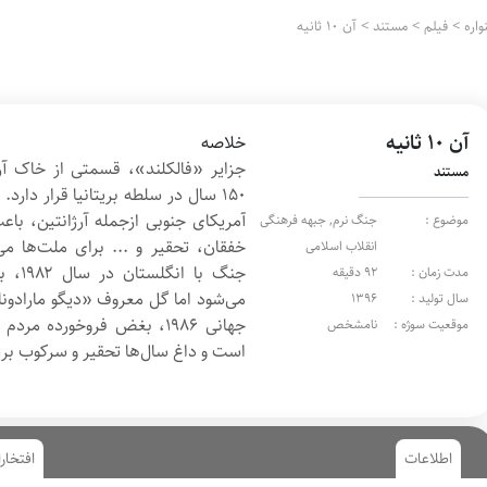
اره
>
فیلم
>
مستند
>
آن ۱۰ ثانیه
آن ۱۰ ثانیه
خلاصه
جزایر «فالکلند»، قسمتی از خاک آ
مستند
۱۵۰ سال در سلطه بریتانیا قرار دارد
آمریکای جنوبی ازجمله آرژانتین، با
موضوع :
جنگ نرم, جبهه فرهنگی
خفقان، تحقیر و ... برای ملت‌ها م
انقلاب اسلامی
جنگ با
مدت زمان :
92 دقیقه
می‌شود اما گل معروف «دیگو مارادونا
سال تولید :
1396
جهانی ۱۹۸۶، بغض فروخورده م
موقعیت سوژه :
نامشخص
است و داغ سال‌ها تحقیر و سرکوب بریت
اطلاعات
افتخار