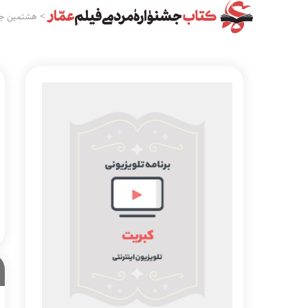
>
هشتمین جش