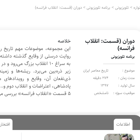
اره
>
تلویزیونی
>
برنامه تلویزیونی
>
دوران (قسمت: انقلاب فرانسه)
دوران (قسمت: انقلاب
خلاصه
فرانسه)
این مجموعه، موضوعات مهم تاریخ را
روایت درستی از وقایع گذشته داشته 
برنامه تلویزیونی
به سراغ ۱۰ انقلاب بزرگ می‌رود 
زیر ذره‌بین می‌برد. ریشه‌ها و زمین
موضوع :
تاریخ معاصر ایران
ذی‌نفعان آن، وقایع و رویدادهای
مدت زمان :
274 دقیقه
پادشاهی، اعتراضات و انقلاب دوم و..
سال تولید :
1397
۵ قسمت «انقلاب فرانسه» بررسی می‌شوند.
موقعیت سوژه :
نامشخص
اطلاعات
افتخار