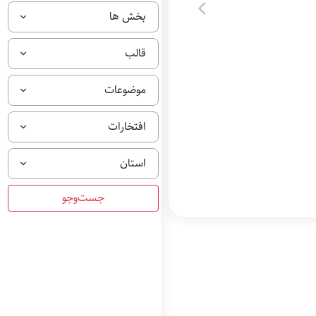
ت
بخش ها
ر
ی
ن
قالب
ب
ر
ن
موضوعات
ا
م
ه
افتخارات
ت
ل
و
استان
ی
ز
ی
و
ن
ی