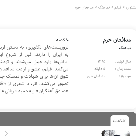
نواره
>
فیلم
>
نماهنگ
>
مدافعان حرم
مدافعان حرم
خلاصه
تروریست‌های تکفیری، به دستور ارب
نماهنگ
به ایران را دارند. قبل از شروع ا
ایرانی‌ها وارد عمل می‌شوند و توطئ
سال تولید :
1395
می‌کنند. فیلم، عشق و ارادت مدافعان
مدت زمان :
5 دقیقه
شوق آن‌ها برای شهادت و تمسک جست
موضوع :
مدافعان حرم
تصویر می‌کشد. اثر، با شعری از «
«صادق آهنگران» و «حمید قربانی» ت
اطلاعات