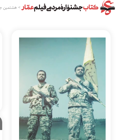
>
هشتمین جش