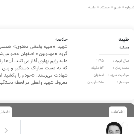
نواره
>
فیلم
>
مستند
>
طیبه
طیبه
خلاصه
شهید «طیبه واعظی ‌دهنوی» همسرش
مستند
گروه «مهدویون» اصفهان عضو می‌شوند
علیه رژیم پهلوی آغاز می‌کنند. آن‌ها زن
سال تولید :
1395
که به ‌دست ساواک دستگیر و پس از
مدت زمان :
۵۲ دقیقه
شهادت می‌رسند. «خودم را بکشید اما 
موقعیت سوژه :
اصفهان
معروف شهید واعظی در لحظه دستگی
موضوع :
ملت قهرمان
اطلاعات
افتخار