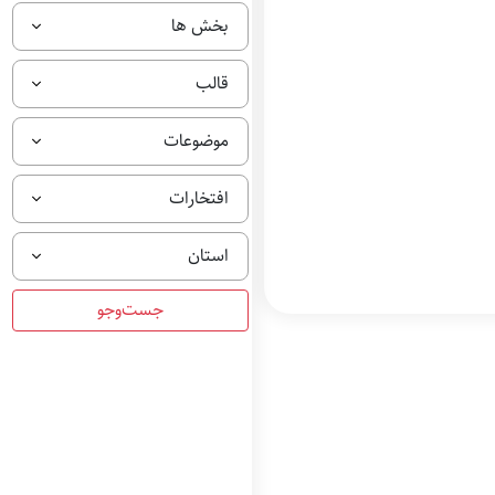
م
بخش ها
م
س
ت
ن
قالب
د
ب
خ
موضوعات
ش
م
ل
افتخارات
ت
ق
ه
استان
ر
م
ا
ن