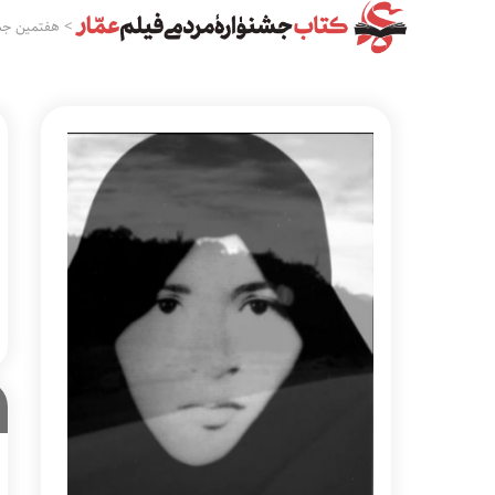
>
هفتمین جش