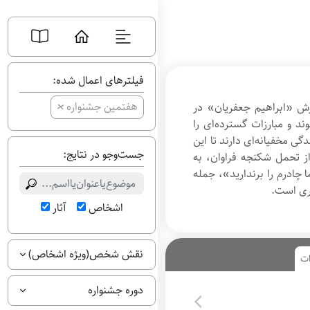
فیلترهای اعمال شده:
+
هفتمین جشنواره
 «ابراهیم جعفریان» در
ک
 و مبارزات گسترده‌ای را
ا
ن
دگی مخفیانه‌ای دارند تا این
د
جست‌وجو در نتایج:
 تحمل شکنجه فراوان، به
ی
د
چادرم را برندارید»، جمله
ا
ری است.
ی
اشخاص
آثار
ب
ه
ت
ر
نقش شخص(ویژه اشخاص)
ی
ات
ن
ف
دوره جشنواره
ی
ل