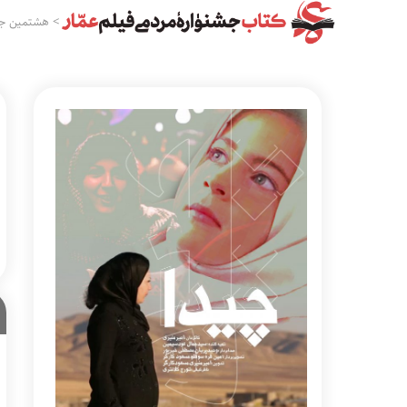
>
هشتمین جش