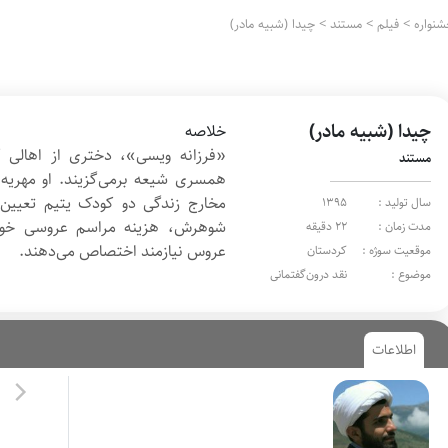
نواره
>
فیلم
>
مستند
>
چیدا (شبیه مادر)
چیدا (شبیه مادر)
خلاصه
«فرزانه ویسی»، دختری از اهالی
مستند
همسری شیعه برمی‌گزیند. او مهریه خ
مخارج زندگی دو کودک یتیم تعیین 
سال تولید :
1395
شوهرش، هزینه مراسم عروسی‌ خود
مدت زمان :
22 دقیقه
عروس نیازمند اختصاص می‌دهند.
موقعیت سوژه :
کردستان
موضوع :
نقد درون‌گفتمانی
اطلاعات