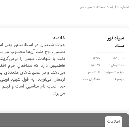
نواره
>
فیلم
>
مستند
>
سپاه نور
سپاه نور
خلاصه
حیات شیعیان در استقامت‌ورزیدن است
مستند
دشمن، اوج ذلت آن‌ها محسوب می‌شود
ذلت یا شهادت، دومی را برمی‌گزینند
سال تولید :
1395
فاطمیون دارد که مدافعانِ حرم افغا
مدت زمان :
۲۱ دقیقه
می‌دهند و در عملیات‌های متعددی بر
موقعیت سوژه :
نامشخص
ارمغان می‌آورند. به قول شهید آوینی
موضوع :
مدافعان حرم
خدا عجب نام مناسبی است و فیلم هم
می‌برد.
اطلاعات