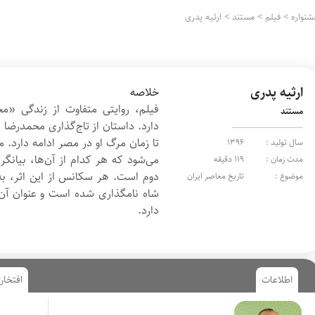
نواره
>
فیلم
>
مستند
>
ارثیه پدری
ارثیه پدری
خلاصه
فیلم، روایتی متفاوت از زندگی «م
مستند
سال تولید :
1396
می‌شود که هر کدام از آن‌ها، بیانگر
مدت زمان :
119 دقیقه
دوم است. هر سکانس از این اثر، به 
موضوع :
تاریخ معاصر ایران
شاه نامگذاری شده است و عنوان آ
دارد.
اطلاعات
افتخار