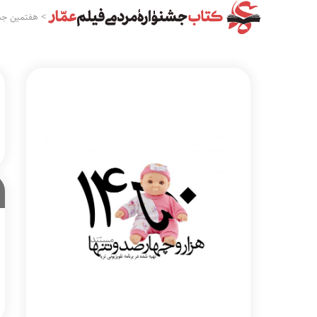
>
هفتمین جش