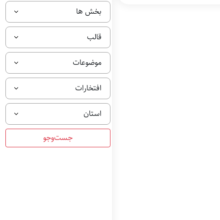
بخش ها
قالب
ت
ق
د
موضوعات
ی
ر
ش
افتخارات
د
ه
استان