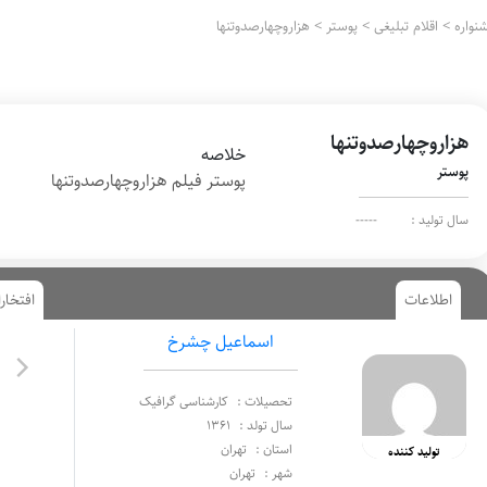
نواره
>
اقلام تبلیغی
>
پوستر
>
هزاروچهارصدوتنها
هزاروچهارصدوتنها
خلاصه
پوستر
پوستر فیلم هزاروچهارصدوتنها
سال تولید :
-----
اطلاعات
افتخار
اسماعیل چشرخ
تحصیلات :
کارشناسی گرافیک
سال تولد :
1361
استان :
تهران
تولید کننده
شهر :
تهران