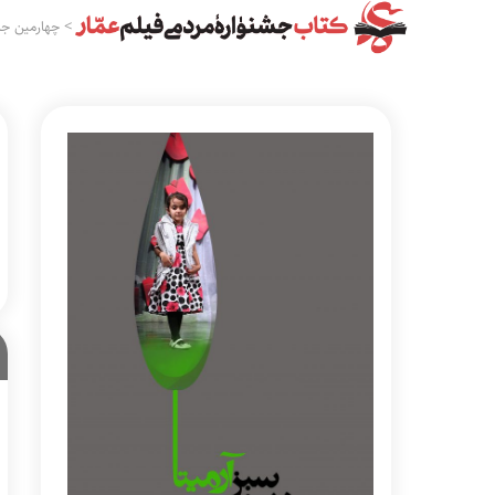
>
چهارمین جش