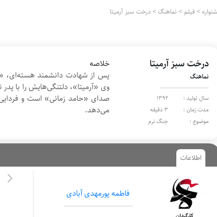
نواره
>
فیلم
>
نماهنگ
>
درخت سبز آرمیتا
درخت سبز آرمیتا
خلاصه
پس از شهادت دانشمند هسته‌ای، «د
نماهنگ
وی «آرمیتا»، دلتنگی‌هایش را با پدر نج
صدای «حامد زمانی» است و فردایی ر
سال تولید :
1392
می‌دهد.
مدت زمان :
3 دقیقه
موضوع :
جنگ نرم
اطلاعات
فاطمه پورمهدی آبادی
کارگردان