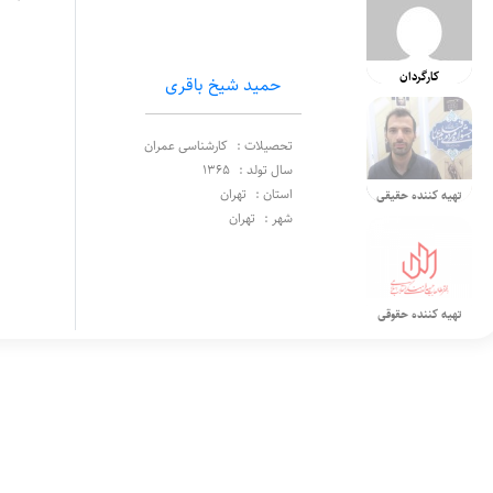
کارگردان
حمید شیخ باقری
تحصیلات :
کارشناسی عمران
سال تولد :
1365
استان :
تهران
تهیه کننده حقیقی
شهر :
تهران
تهیه کننده حقوقی