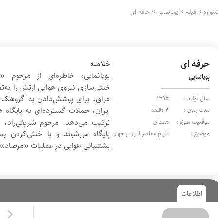
نواره
>
فیلم
>
پویانمایی
>
حرفه ای
حرفه ای
خلاصه
پویانمایی، خاطره‌ای از مرحوم «
پویانمایی
خنثی‌سازی نیروی هوایی ارتش را به‌ت
عراق، برای پوشش‌دادن به گروهک 
سال تولید :
1395
ایران، حملات گسترده‌ای به پایگاه 
مدت زمان :
4 دقیقه
ترتیب می‌دهد. مرحوم شریفی‌راد، 
موقعیت سوژه :
همدان
پایگاه می‌شوند و با خنثی‌کردن بم
موضوع :
تاریخ معاصر ایران و جهان
پشتیبانی هوایی در عملیات «مرصاد» ب
اطلاعات