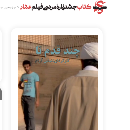
>
چهارمین جش