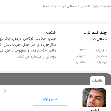
نواره
>
فیلم
>
داستانی
>
داستانی کوتاه
>
چند قدم تا…
چند قدم تا…
خلاصه
فیلم، حکایت کوتاهی درمورد یک رو
داستانی کوتاه
سال‌خورده‌ای در حمل خریدهایش ک
مانند «نسکافه» و «قهوه» داخل کیس
سال تولید :
1392
روحانی را مسخره می‌کنند.
مدت زمان :
4 دقیقه
موضوع :
جنگ نرم
اطلاعات
عباس آرام
کارگردان