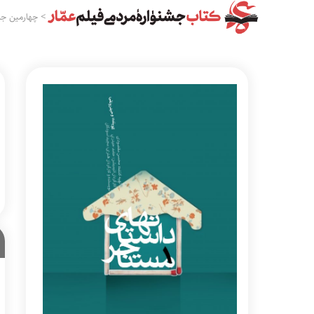
>
چهارمین جش