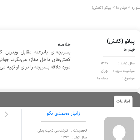
واره
>
فیلم ما
>
پیلاو (کفش)
پیلاو (کفش)
خلاصه
فیلم ما
پسربچه‌ای پابرهنه مقابل ویترین ک
کفش‌های داخل مغازه می‌نگرد. جوان
سال تولید :
1397
مورد علاقه پسربچه را برای او تهیه می‌
موقعیت سوژه :
تهران
موضوع :
محله ما
اطلاعات
زانیار محمدی نکو
تحصیلات :
کارشناسی تربیت بدنی
سال تولد :
1372