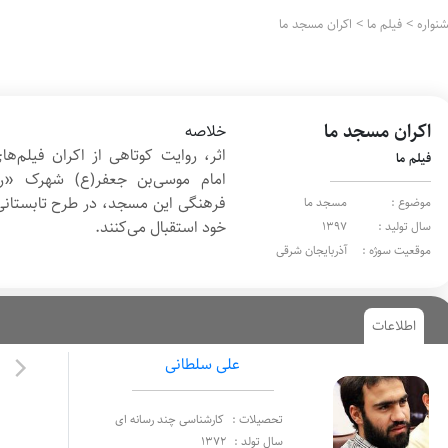
واره
>
فیلم ما
>
اکران مسجد ما
اکران مسجد ما
خلاصه
اثر، روایت کوتاهی از اکران فیلم‌ه
فیلم ما
امام موسی‌بن‌ جعفر(ع) شهرک «را
فرهنگی این مسجد، در طرح تابستانی، 
موضوع :
مسجد ما
خود استقبال می‌کنند.
سال تولید :
1397
موقعیت سوژه :
آذربایجان شرقی
اطلاعات
علی سلطانی
تحصیلات :
کارشناسی چند رسانه ای
سال تولد :
1372